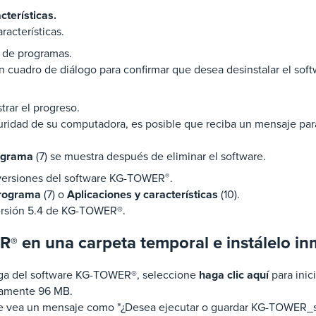
terísticas.
acterísticas.
a de programas.
 un cuadro de diálogo para confirmar que desea desinstalar el s
rar el progreso.
ridad de su computadora, es posible que reciba un mensaje para
rograma
(7) se muestra después de eliminar el software.
s versiones del software KG-TOWER
®
.
programa
(7) o
Aplicaciones y características
(10).
versión 5.4 de KG-TOWER®.
ER
en una carpeta temporal e instálelo i
®
arga del software KG-TOWER®, seleccione
haga clic aquí
para inic
damente 96 MB.
e vea un mensaje como "¿Desea ejecutar o guardar KG-TOWER_so