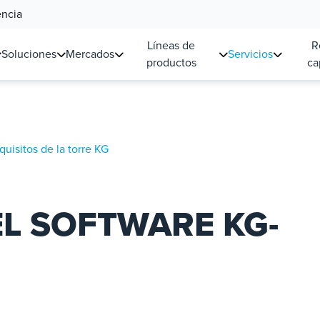
encia
Líneas de
R
Soluciones
Mercados
Servicios
productos
ca
quisitos de la torre KG
EL SOFTWARE KG-
5