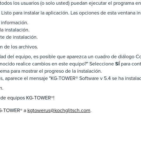
todos los usuarios (o solo usted) puedan ejecutar el programa en
Listo para instalar la aplicación. Las opciones de esta ventana i
a información.
a instalación.
te de instalación.
ón de los archivos.
dad del equipo, es posible que aparezca un cuadro de diálogo Co
onocido realice cambios en este equipo?" Seleccione
SÍ
para cont
ema para mostrar el progreso de la instalación.
os, aparece el mensaje "KG-TOWER® Software v 5.4 se ha instala
n.
ión de equipos KG-TOWER
!
®
 KG-TOWER
a
kgtowerus@kochglitsch.com
.
®