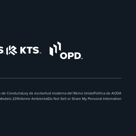
 de Conducta
Ley de esclavitud moderna del Reino Unido
Política de AODA
Modelo 231
Informe Ambiental
Do Not Sell or Share My Personal Information