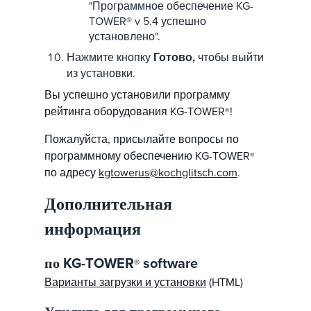
"Программное обеспечение KG-
TOWER® v 5.4 успешно
установлено".
Нажмите кнопку
Готово,
чтобы выйти
из установки.
Вы успешно установили программу
рейтинга оборудования KG-TOWER
!
®
Пожалуйста, присылайте вопросы по
программному обеспечению KG-TOWER
®
по адресу
kgtowerus@kochglitsch.com
.
Дополнительная
информация
по KG-TOWER
software
®
Варианты загрузки и установки
(HTML)