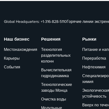
Global Headquarters:
+1-316-828-5110
Горячие линии экстре
Наш бизнес
Решения
Рынки
Местонахождения
Технология
Питание и нап
разделительных
Карьеры
Переработка
колонн
События
Нефтехимия
Вычислительная
гидродинамика
Специализиро
химия
Технологические
заводы Монца
Экологическа
устойчивость
Очистка воды
Вверх по тече
Модульные