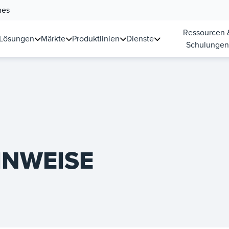
nes
Ressourcen 
Lösungen
Märkte
Produktlinien
Dienste
Schulunge
INWEISE