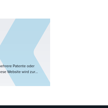
mehrere Patente oder
ese Website wird zur
virtuellen
schnitt 16 des Leahy-
Code Abschnitt 287.