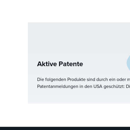
Aktive Patente
Die folgenden Produkte sind durch ein oder 
Patentanmeldungen in den USA geschützt: Di
Verfügung gestellt, um die Bestimmungen zur 
Kennzeichnung zu erfüllen, einschließlich Ab
Smith America Invents Act und Titel 35, U.S. 