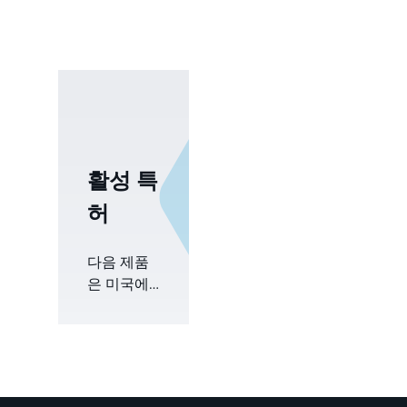
활성 특
허
다음 제품
은 미국에
서 하나 이
상의 특허
또는 특허
출원의 적
용을 받습