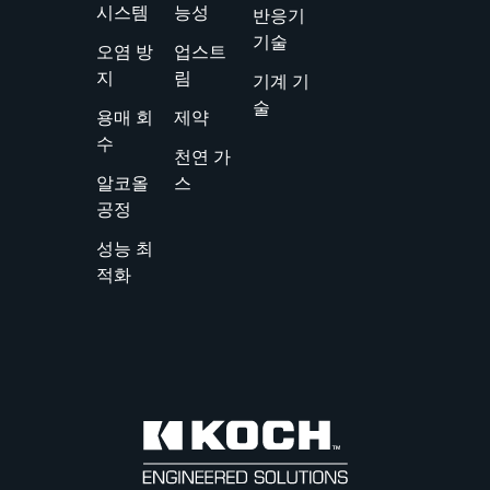
시스템
능성
반응기
기술
오염 방
업스트
지
림
기계 기
술
용매 회
제약
수
천연 가
알코올
스
공정
성능 최
적화