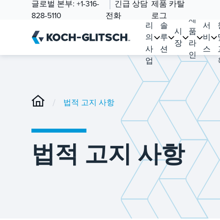
글로벌 본부:
+1-316-
긴급 상담
제품 카탈
우
828-5110
전화
로그
제
리
솔
서
시
품
의
루
비
장
라
사
션
스
인
업
/
법적 고지 사항
법적 고지 사항