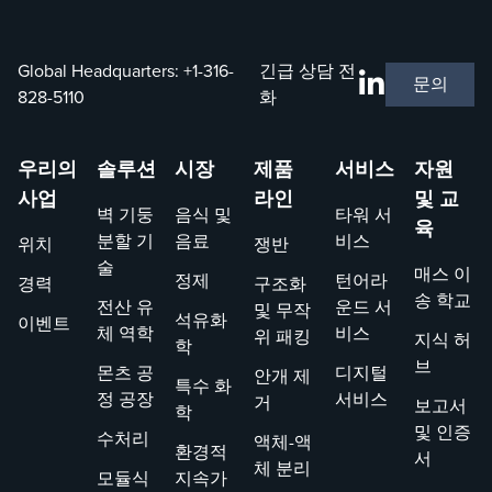
니다. 이 웹
사이트는
Leahy-
Global Headquarters:
+1-316-
긴급 상담 전
문의
Smith
828-5110
화
America
Invents Act
우리의
솔루션
시장
제품
서비스
자원
의 섹션 16
및 미국 법
사업
라인
및 교
벽 기둥
음식 및
타워 서
전 섹션 35
육
분할 기
음료
비스
위치
쟁반
의 Title
술
287을 포함
매스 이
정제
턴어라
경력
구조화
한 가상 표
송 학교
전산 유
운드 서
및 무작
석유화
이벤트
시 조항을
체 역학
비스
위 패킹
지식 허
학
충족하기
브
몬츠 공
디지털
안개 제
위해 제공
특수 화
정 공장
서비스
거
됩니다.
보고서
학
및 인증
수처리
액체-액
환경적
서
체 분리
모듈식
지속가