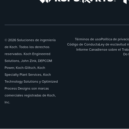
Términos de uso
Política de privac
© 2026 Soluciones de ingeniería
Código de Conducta
Ley de esclavitud 
de Koch. Todos los derechos
Informe Canadiense sobre el Trab
reservados. Koch Engineered
Do 
Solutions, John Zink, DEPCOM
Power, Koch-Glitsch, Koch
Specialty Plant Services, Koch
Technology Solutions y Optimized
Process Designs son marcas
comerciales registradas de Koch,
Inc.