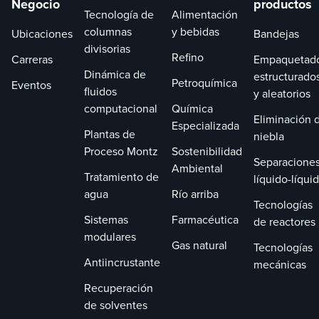
Negocio
productos
Tecnología de
Alimentación
columnas
y bebidas
Ubicaciones
Bandejas
divisorias
Refino
Carreras
Empaquetad
Dinámica de
estructurado
Petroquímica
Eventos
fluidos
y aleatorios
computacional
Química
Eliminación 
Especializada
Plantas de
niebla
Proceso Montz
Sostenibilidad
Separacione
Ambiental
Tratamiento de
líquido-líqui
agua
Río arriba
Tecnologías
Sistemas
Farmacéutica
de reactores
modulares
Gas natural
Tecnologías
Antiincrustante
mecánicas
Recuperación
de solventes