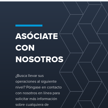
optimizando la
transferencia de
calidad del
masa y separación
producto, el
de fases están
rendimiento y el
diseñadas para
rendimiento
condiciones reales
operativo.
de refinería, donde
ASÓCIATE
el rendimiento, la
longitud del
recorrido, la
CON
eficiencia y la
ejecución de la
NOSOTROS
rotación están bajo
presión constante.
¿Busca llevar sus
operaciones al siguiente
nivel? Póngase en contacto
con nosotros en línea para
solicitar más información
sobre cualquiera de