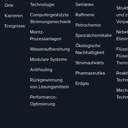
Technologie
Getränke
Orte
Strukt
Computergestützte
Raffinerie
und z
Karrieren
Strömungsmechanik
Verp
Petrochemie
Ereignisse
Montz-
Nebel
Spezialchemikalie
Prozessanlagen
Elimi
Ökologische
Wasseraufbereitung
Flüssi
Nachhaltigkeit
Flüssi
Modulare Systeme
Stromaufwärts
Tren
Antifouling
Pharmazeutika
Reakt
Rückgewinnung
Techn
Erdgas
von Lösungsmitteln
Mech
Performance-
Techn
Optimierung