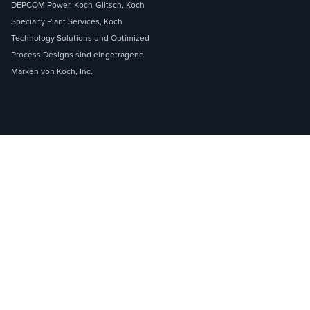
DEPCOM Power, Koch-Glitsch, Koch
Specialty Plant Services, Koch
Technology Solutions und Optimized
Process Designs sind eingetragene
Marken von Koch, Inc.