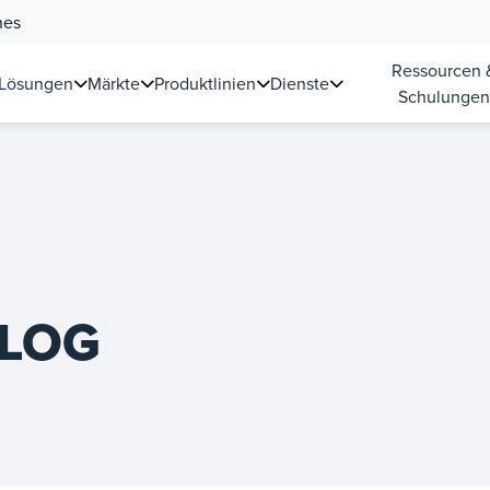
nes
Ressourcen 
Lösungen
Märkte
Produktlinien
Dienste
Schulunge
LOG