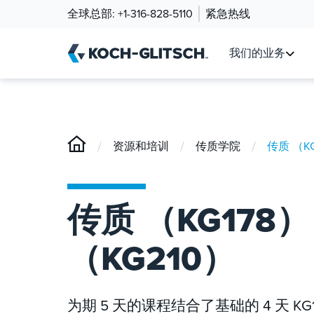
全球总部:
+1-316-828-5110
紧急热线
我们的业务
/
/
/
资源和培训
传质学院
传质 （K
传质 （KG178
（KG210）
为期 5 天的课程结合了基础的 4 天 KG