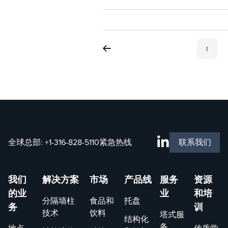
1
全球总部:
+1-316-828-5110
紧急热线
联系我们
我们
解决方案
市场
产品线
服务
资源
的业
业
和培
分隔墙柱
食品和
托盘
务
训
技术
饮料
塔式服
结构化
务