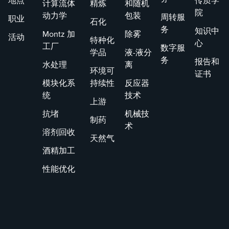
地点
传质学
计算流体
精炼
和随机
院
动力学
包装
周转服
职业
石化
务
知识中
Montz 加
除雾
活动
特种化
心
工厂
数字服
学品
液-液分
务
报告和
水处理
离
环境可
证书
模块化系
持续性
反应器
统
技术
上游
抗堵
机械技
制药
术
溶剂回收
天然气
酒精加工
性能优化