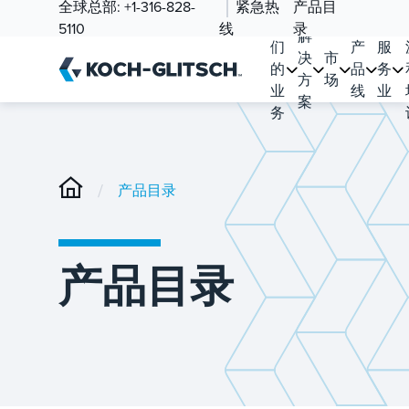
全球总部:
+1-316-828-
紧急热
产品目
我
5110
线
录
解
们
产
服
决
市
的
品
务
方
场
业
线
业
案
务
/
产品目录
产品目录