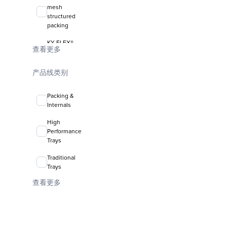
mesh
structured
packing
KY-FLEX®
查看更多
liquid-liquid
coalescing
media
产品线类别
FLEXIRING®
Packing &
random
Internals
packing
High
Performance
Trays
Traditional
Trays
查看更多
Valve Trays