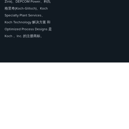
Zink)、DEPCOM Power、科氏
格里奇(Koch-Glitsch)、Koch
Specialty Plant Services、
Koch Technology 解决方案 和
Optimized Process Designs 是
Koch， Inc. 的注册商标。