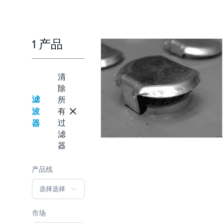
1 产品
清
除
滤
所
波
有
过
器
滤
器
产品线
选择选择
市场