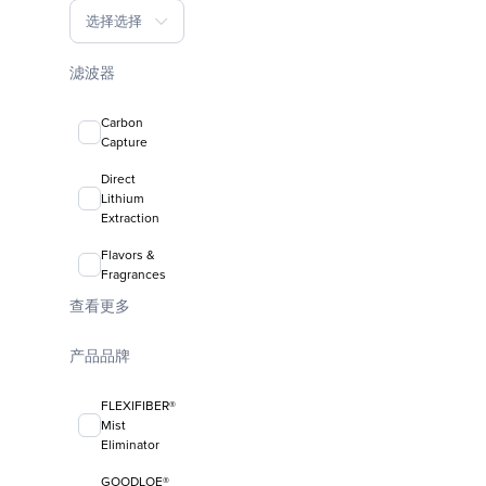
选择选择
滤波器
Carbon
Capture
Direct
Lithium
Extraction
Flavors &
Fragrances
查看更多
产品品牌
FLEXIFIBER®
Mist
Eliminator
GOODLOE®