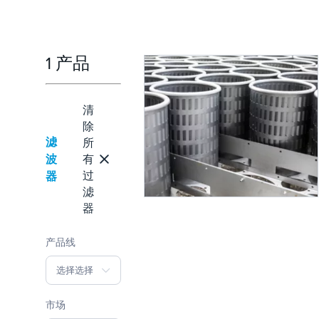
1 产品
清
除
滤
所
波
有
过
器
滤
器
产品线
选择选择
市场