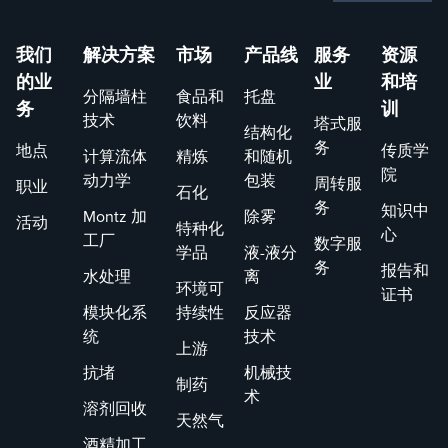
我们
解决方案
市场
产品线
服务
资源
的业
业
和培
分隔墙柱
食品和
托盘
务
训
技术
饮料
塔式服
结构化
务
地点
传质学
计算流体
精炼
和随机
院
动力学
包装
周转服
职业
石化
务
知识中
Montz 加
除雾
活动
特种化
心
工厂
数字服
学品
液-液分
务
报告和
水处理
离
环境可
证书
模块化系
持续性
反应器
统
技术
上游
抗堵
机械技
制药
术
溶剂回收
天然气
酒精加工