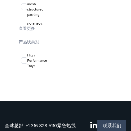
mesh
structured
packing
KY-FLEX®
查看更多
liquid-liquid
coalescing
media
产品线类别
FLEXIRING®
High
random
Performance
packing
Trays
全球总部:
+1-316-828-5110
紧急热线
联系我们