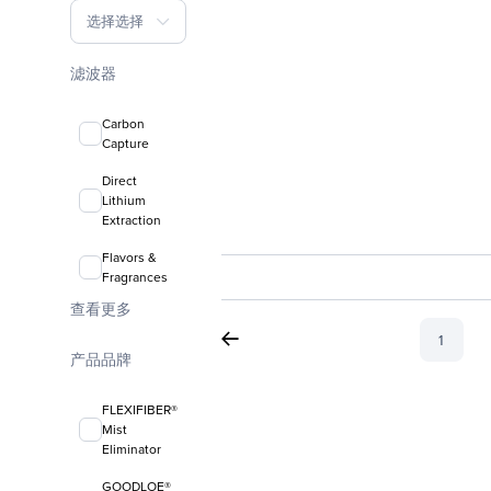
选择选择
滤波器
Carbon
Capture
Direct
Lithium
Extraction
Flavors &
Fragrances
查看更多
1
产品品牌
FLEXIFIBER®
Mist
Eliminator
GOODLOE®