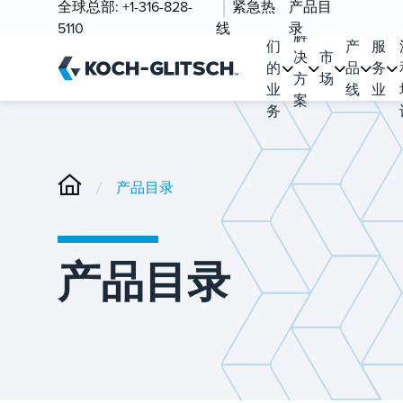
全球总部:
+1-316-828-
紧急热
产品目
我
5110
线
录
解
们
产
服
决
市
的
品
务
方
场
业
线
业
案
务
/
产品目录
产品目录