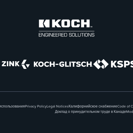
использования
Privacy Policy
Legal Notices
Калифорнийское снабжение
Code of 
Доклад о принудительном труде в Канаде
Mod