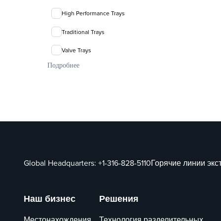
High Performance Trays
Traditional Trays
Valve Trays
Подробнее
Global Headquarters:
+1-316-828-5110
Горячие линии эк
Наш бизнес
Решения
Местонахождения
Технология разделительных