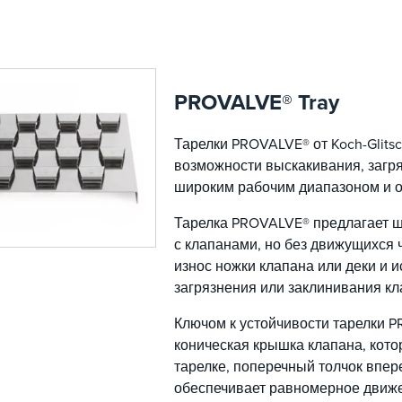
PROVALVE® Tray
Тарелки PROVALVE® от Koch-Glits
возможности выскакивания, загря
широким рабочим диапазоном и о
Тарелка PROVALVE® предлагает ш
с клапанами, но без движущихся 
износ ножки клапана или деки и 
загрязнения или заклинивания кл
Ключом к устойчивости тарелки P
коническая крышка клапана, кото
тарелке, поперечный толчок впер
обеспечивает равномерное движе