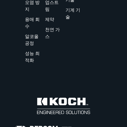
오염 방
업스트
지
림
기계 기
술
용매 회
제약
수
천연 가
알코올
스
공정
성능 최
적화