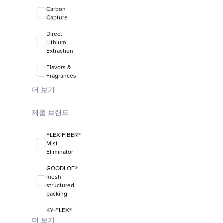
Carbon
Capture
Direct
Lithium
Extraction
Flavors &
Fragrances
더 보기
제품 브랜드
FLEXIFIBER®
Mist
Eliminator
GOODLOE®
mesh
structured
packing
KY-FLEX®
liquid-liquid
더 보기