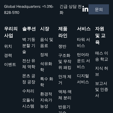
Global Headquarters:
+1-316-
긴급 상담 전
문의
828-5110
화
우리의
솔루션
시장
제품
서비스
자원
사업
라인
및 교
벽 기둥
음식 및
타워 서
육
분할 기
음료
비스
위치
쟁반
술
매스 이
정제
턴어라
경력
구조화
송 학교
전산 유
운드 서
및 무작
석유화
이벤트
체 역학
비스
위 패킹
지식 허
학
브
몬츠 공
디지털
안개 제
특수 화
정 공장
서비스
거
보고서
학
및 인증
수처리
액체-액
환경적
서
체 분리
모듈식
지속가
시스템
능성
반응기
기술