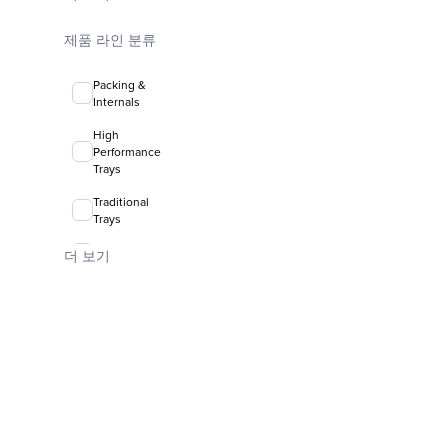
coalescing
media
제품 라인 분류
FLEXIRING®
random
Packing &
packing
Internals
High
Performance
Trays
Traditional
Trays
Valve Trays
더 보기