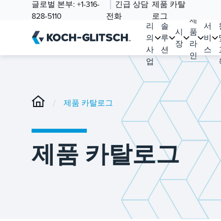
글로벌 본부:
+1-316-
긴급 상담
제품 카탈
우
828-5110
전화
로그
제
리
솔
서
시
품
의
루
비
장
라
사
션
스
인
업
/
제품 카탈로그
제품 카탈로그