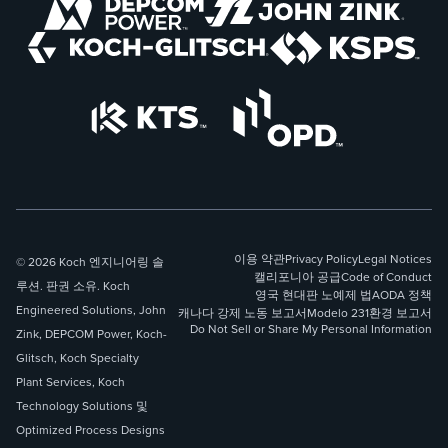
이용 약관
Privacy Policy
Legal Notices
© 2026 Koch 엔지니어링 솔
캘리포니아 공급
Code of Conduct
루션. 판권 소유. Koch
영국 현대판 노예제 법
AODA 정책
Engineered Solutions, John
캐나다 강제 노동 보고서
Modelo 231
환경 보고서
Do Not Sell or Share My Personal Information
Zink, DEPCOM Power, Koch-
Glitsch, Koch Specialty
Plant Services, Koch
Technology Solutions 및
Optimized Process Designs