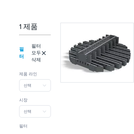
1 제품
필터
필
모두
터
삭제
제품 라인
선택
시장
선택
필터