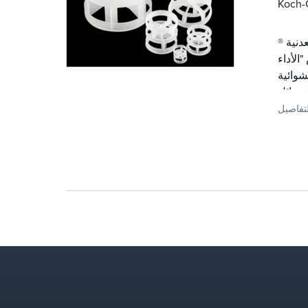
Koch-G
® يفضل المصممون والصناعات التي تفضل التعبئة المعدنية FLEXIRING® العبوات المعدنية والعبوات المعدنية الأخرى
الأداء
ستخدامها على نطاق واسع في
لسوائل
تفاصيل