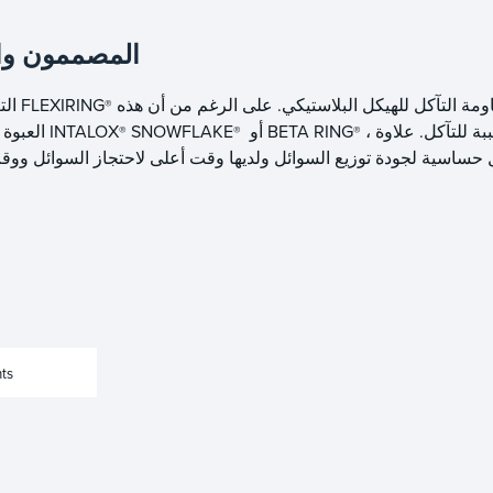
المصممون والص
والعبوات المعدنية الأخرى ولكنها تحتاج الآن إلى مقاومة التآكل للهيكل البلاستيكي. على الرغم من أن هذه
التعبئة العشوائية التي تفضل التعبئة المعدنية FLEXIRING
®
، فقد تم استخدامها على نطاق واسع في الخدمات المسببة للتآكل. علاوة
أو BETA RING
SNOWFLAKE
العبوة لا تحتوي على خصائص "الأداء العالي" للعبوات العشوائية INTALOX
®
®
®
ts