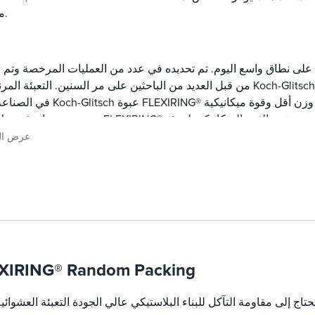
معروفة.
م على نطاق واسع اليوم. تم تحديده في عدد من العمليات المرخصة وتم ا
من قبل العديد من الباحثين على مر السنين. التعبئة المرنة® من Koch-Glitsch هي مكافئ تعبئة حلقة Pall 
في الصناعة. تقدم Koch-Glitsch عبوة FLEXIRING® فريدة من نوعها ع
محسنة ، مما يوفر بديلا لتعبئة FLEXIRING® مقاس 2 بوصة. يتم تحقيق القوة الميكانيكية
القوة من خلال شكلها الهندسي.
عرض ال
XIRING® Random Packing