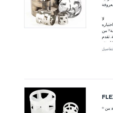
لا
ختباره
المعترف بها
الية القوة ، مع وزن أقل وقوة ميكانيكية
 لتعبئة FLEXIRING® عالية
تفاصيل
FLE
® يفضل المصممون والصناعات التي تحتاج إلى مقاومة التآكل للبناء البلاستيكي عالي الجودة التعبئة العشوائية من