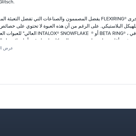
litsch.
 للهيكل البلاستيكي. على الرغم من أن هذه العبوة لا تحتوي على خصائص "
العالي" للعبوات العشوائية INTALOX® SNOWFLAKE ® أو BETA RING® ، فقد تم ا
ك ، فهي أقل حساسية لجودة توزيع السوائل ولديها وقت أعلى لاحتجاز ا
ووقت الإقامة لتلك الخدمات التي تستفيد من هذه الخصائص.
عرض ال