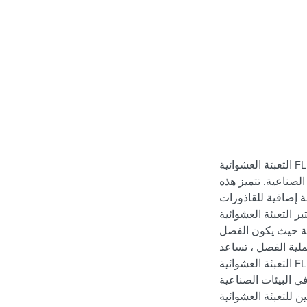
التعبئة العشوائية FLEXIRING® من Koch-Glitsch هي حل متقدم مصمم
لصناعية. تتميز هذه
مة إضافية للقاذورات
عشوائية FLEXIRING® مفيدة بشكل
ة حيث يكون الفصل
ملية الفصل ، تساعد
التعبئة العشوائية FLEXIRING® على تقليل تكاليف التشغيل وتحسين الأداء
ي البيئات الصناعية
شوائية FLEXIRING® سهولة التركيب