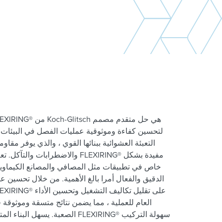
لتحسين كفاءة وموثوقية عمليات الفصل في البيئات ا
التعبئة العشوائية ببنائها القوي ، والذي يوفر مقاو
والاضطرابات والتآكل. تعتبر التعبئة ال
خاص في تطبيقات مثل المصافي والمصانع الكيماوي
الدقيق والفعال أمرا بالغ الأهمية. من خلال تحسين ع
العام للعملية ، مما يضمن نتائج متسقة وموثوقة ف
الصعبة. يسهل البناء المتين للتعبئة الع