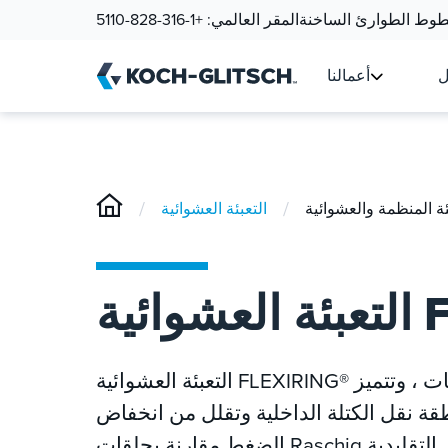
وط الطوارئ الساخنة
المقر العالمي:
+1-316-828-5110
ل
أعمالنا
/
/
ئة المنظمة والعشوائية
FL®
التعبئة العشوائية FLEXIRING® هي معيار صناعي اقتصادي ومتعدد الاستخدامات ، وتتميز
ة نقل الكتلة الداخلية وتقلل من انخفاض
الضغط مقارنة بحلقات Raschig التقليدية.