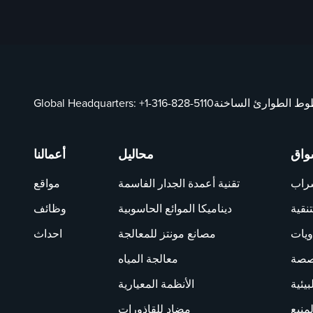
ط الطوارئ الساخنة
+1-316-828-5110
Global Headquarters:
واق
محاليل
أعمالنا
شراب
تقنية أعمدة الجدار الفاسمة
مواقع
تنقية
ديناميكا الموائع الحاسوبية
وظائف
ويات
مصانع مونتز للمعالجة
احداث
خصصة
معالجة المياه
بيئية
الأنظمة المعيارية
لمنبع
مضاد للقاذورات