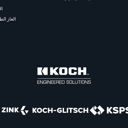
ال
الغاز الط