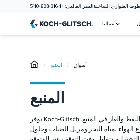
وط الطوارئ الساخنة
المقر العالمي:
+1-316-828-5110
ل
أعمالنا
/
/
أسواق
المنبع
المنبع
توفر Koch-Glitsch حلولا مبتكرة لنقل الكتلة وفصل الطور لمعالجة النفط والغاز في المنبع.
زع الهواء بمياه البحر ومزيل الضباب وحلول
لتشغيلية وتقليل وقت التوقف غير المتوقع