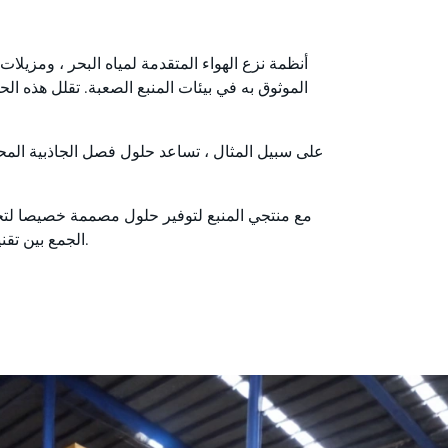
أنظمة نزع الهواء المتقدمة لمياه البحر ، ومزيلا
الموثوق به في بيئات المنبع الصعبة. تقلل هذه ال
على سبيل المثال ، تساعد حلول فصل الجاذبية المحس
الجمع بين تقنياتنا المبتكرة وخبرتنا الفنية وموثوقيتنا على المدى الطويل، نساعد المشغلين على تلبية متطلبات اليوم أثناء الاستعداد للمستقبل.