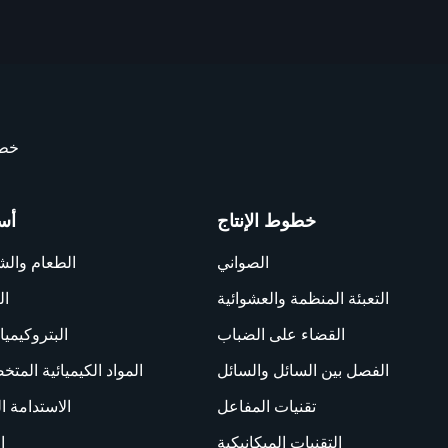
خطو
خطوط الإنتاج
أس
الصواني
الطعام وال
التعبئة المنظمة والعشوائية
ال
القضاء على الضباب
البتروكيميا
الفصل بين السائل والسائل
المواد الكيميائية المت
تقنيات المفاعل
الاستدامة ال
التقنيات الميكانيكية
ا