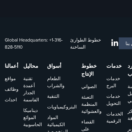
خطوط الطوارئ
+1-316-
Global Headquarters:
بنا
الساخنة
828-5110
رد
خدمات
خطوط
أسواق
محاليل
أعمالنا
ب
الإنتاج
خدمات
الطعام
تقنية
مواقع
البرج
والشراب
أعمدة
ة
الصواني
وظائف
الجدار
قل
خدمات
التنقية
التعبئة
الفاسمة
احداث
ي
التحويل
المنظمة
البتروكيمياويات
ديناميكا
ز
والعشوائية
الخدمات
المواد
الموائع
فة
الرقمية
القضاء
الكيميائية
الحاسوبية
ير
على
المتخصصة