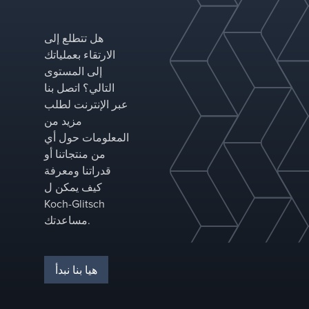
خصائص
المناسب
التغذية
لتطبيقك
ومتطلبات
ونخصص
هل تتطلع إلى
الفصل.
التكوينات
الارتقاء بعملياتك
لتحسين
إلى المستوى
الأداء في
التالي؟ اتصل بنا
عمود الفصل
عبر الإنترنت لطلب
المحدد.
مزيد من
المعلومات حول أي
من منتجاتنا أو
قدراتنا ومعرفة
كيف يمكن ل
Koch-Glitsch
مساعدتك.
هيا بنا نبدأ