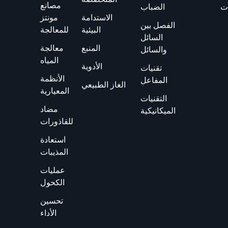
مصانع
ت
الضباب
الاستدامة
مونتز
الفصل بين
البيئية
للمعالجة
السائل
المنبع
معالجة
والسائل
المياه
الأدوية
تقنيات
الأنظمة
المفاعل
الغاز الطبيعي
المعيارية
التقنيات
مضاد
الميكانيكية
للقاذورات
استعادة
المذيبات
عمليات
الكحول
تحسين
الأداء