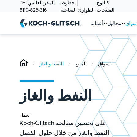
كتالوج
خطوط
المقر العالمي:
+1-
المنتجات
الطوارئ الساخنة
316-828-5110
سواق
محاليل
أعمالنا
/
/
/
أسواق
المنبع
النفط والغاز
النفط والغاز
تعمل
Koch-Glitsch على تحسين معالجة
النفط والغاز من خلال حلول الفصل