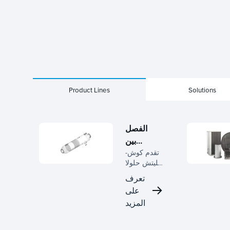
Product Lines
Solutions
الفصل
بين
السائل
تقدم كوش-
غليتش حلولا
والسائل
متخصصة
تعرف
لفصل
على
السوائل عن
المزيد
السوائل،
مقدمة
أنظمة