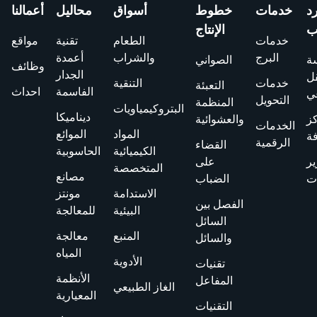
رد
خدمات
خطوط
أسواق
محاليل
أعمالنا
ب
الإنتاج
خدمات
الطعام
تقنية
مواقع
البرج
والشراب
أعمدة
ة
الصواني
وظائف
الجدار
قل
خدمات
التنقية
التعبئة
الفاسمة
احداث
ي
التحويل
المنظمة
البتروكيمياويات
ديناميكا
ز
والعشوائية
الخدمات
المواد
الموائع
فة
الرقمية
القضاء
الكيميائية
الحاسوبية
ير
على
المتخصصة
مصانع
ت
الضباب
الاستدامة
مونتز
الفصل بين
البيئية
للمعالجة
السائل
المنبع
معالجة
والسائل
المياه
الأدوية
تقنيات
الأنظمة
المفاعل
الغاز الطبيعي
المعيارية
التقنيات