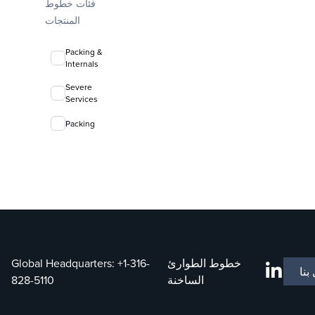
فئات خطوط
FLEXIRING®
random
المنتجات
packing
Packing &
Internals
Severe
Services
Packing
خطوط الطوارئ
+1-316-
Global Headquarters:
بنا
الساخنة
828-5110