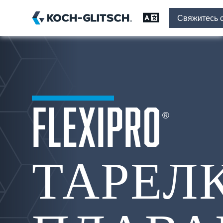
Язык смены
Свяжитесь 
FLEXIPRO
®
ТАРЕЛК