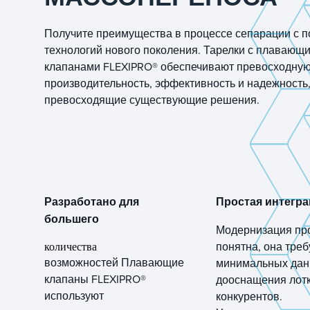
Получите преимущества в процессе сепарации с 
технологий нового поколения. Тарелки с плавающ
клапанами FLEXIPRO® обеспечивают превосходну
производительность, эффективность и надежность
превосходящие существующие решения.
Разработано для
Простая интегра
большего
Модернизация про
количества
понятна, она треб
возможностей Плавающие
минимальных дан
клапаны FLEXIPRO®
дооснащения лот
используют
конкурентов.