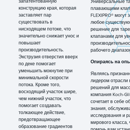
запатентованную
Универсальные та
конструкцию края, которая
плавающими кла
заставляет пар
FLEXIPRO® могут 
существовать в
любое существу
нисходящем потоке, что
решение для таре
значительно снижает унос и
клапанами для ув
повышает
производительнос
производительность.
рабочего диапазо
Экструзия отверстия вверх
Опираясь на оп
по деке помогает
уменьшить мокнутие при
Являясь признан
минимальной скорости
лидером отрасли 
потока. Кроме того,
решений для мас
восходящий участок шире,
компания Koch-Gli
чем нижний участок, что
сочетает в себе 
помогает создавать
знания, обслужив
толкающее действие,
исследования и р
предотвращающее
мирового класса,
образование градиентов
помочь вам устан