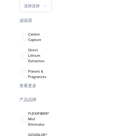
选择选择
滤波器
Carbon
Capture
Direct
Lithium
Extraction
Flavors &
Fragrances
查看更多
产品品牌
FLEXIFIBER®
Mist
Eliminator
GOODLOE®