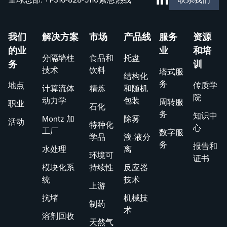
我们
解决方案
市场
产品线
服务
资源
的业
业
和培
分隔墙柱
食品和
托盘
务
训
技术
饮料
塔式服
结构化
务
地点
传质学
计算流体
精炼
和随机
院
动力学
包装
周转服
职业
石化
务
知识中
Montz 加
除雾
活动
特种化
心
工厂
数字服
学品
液-液分
务
报告和
水处理
离
环境可
证书
模块化系
持续性
反应器
统
技术
上游
抗堵
机械技
制药
术
溶剂回收
天然气