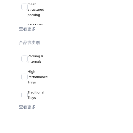
mesh
structured
packing
KY-FLEX®
查看更多
liquid-liquid
coalescing
media
产品线类别
FLEXIRING®
Packing &
random
Internals
packing
High
Performance
Trays
Traditional
Trays
查看更多
Valve Trays