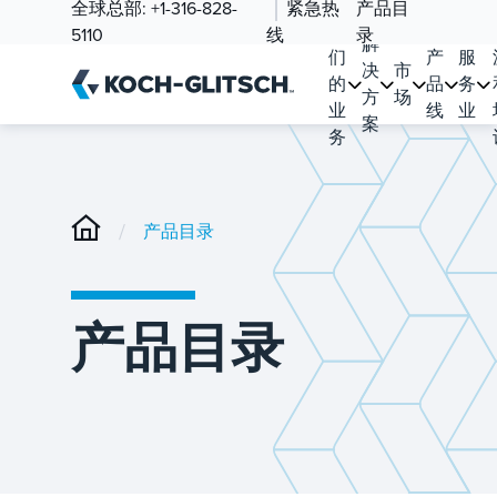
全球总部:
+1-316-828-
紧急热
产品目
我
5110
线
录
解
们
产
服
决
市
的
品
务
方
场
业
线
业
案
务
/
产品目录
产品目录