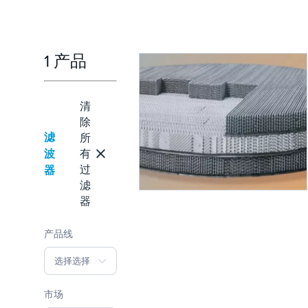
1 产品
清
除
滤
所
波
有
过
器
滤
器
产品线
选择选择
市场