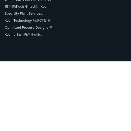
格里奇(Koch-Glitsch)、Koch
Specialty Plant Services、
Koch Technology 解决方案 和
Optimized Process Designs 是
Koch， Inc. 的注册商标。