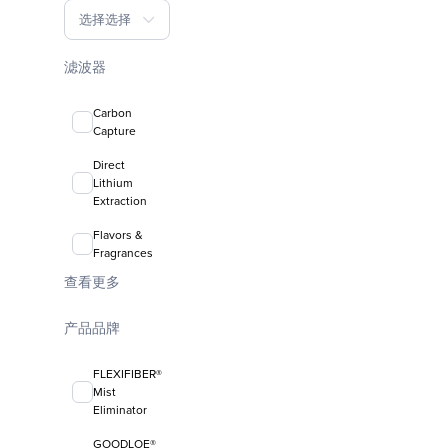
选择选择
滤波器
Carbon
Capture
Direct
Lithium
Extraction
Flavors &
Fragrances
查看更多
产品品牌
FLEXIFIBER®
Mist
Eliminator
GOODLOE®