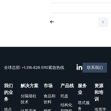
1
全球总部:
+1-316-828-5110
紧急热线
联系我们
我们
解决方案
市场
产品线
服务
资源
的业
业
和培
分隔墙柱
食品和
托盘
务
训
技术
饮料
塔式服
结构化
务
地点
传质学
计算流体
精炼
和随机