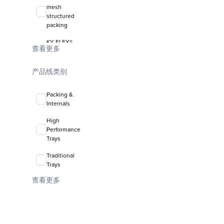
mesh
structured
packing
KY-FLEX®
查看更多
liquid-liquid
coalescing
media
产品线类别
FLEXIRING®
Packing &
random
Internals
packing
High
Performance
Trays
Traditional
Trays
查看更多
Valve Trays