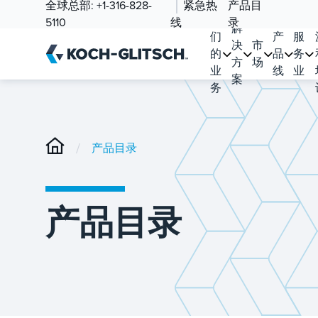
全球总部:
+1-316-828-
紧急热
产品目
我
5110
线
录
解
们
产
服
决
市
的
品
务
方
场
业
线
业
案
务
/
产品目录
产品目录