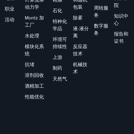
院
动力学
包装
周转服
职业
石化
务
知识中
Montz 加
除雾
活动
特种化
心
工厂
数字服
学品
液-液分
务
报告和
水处理
离
环境可
证书
模块化系
持续性
反应器
统
技术
上游
抗堵
机械技
制药
术
溶剂回收
天然气
酒精加工
性能优化