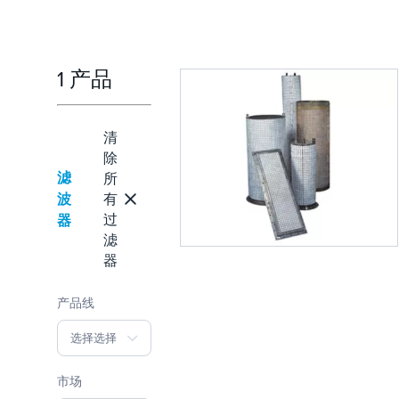
1 产品
清
除
滤
所
波
有
过
器
滤
器
产品线
选择选择
市场