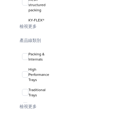
structured
packing
KY-FLEX®
liquid-liquid
檢視更多
coalescing
media
產品線類別
FLEXIRING®
random
Packing &
packing
Internals
High
Performance
Trays
Traditional
Trays
Valve Trays
檢視更多