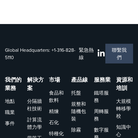
Global Headquarters:
+1-316-828-
緊急熱
聯繫我
5110
線
們
我們的
解決方
市場
產品線
服務業
資源和
業務
案
培訓
食品和
托盤
鐵塔服
飲料
務
地點
分隔牆
大規模
規整和
柱技術
轉移學
精煉
隨機包
周轉服
職業
校
裝
務
計算流
石化
事件
體力學
知識中
除霧
數字服
特種化
心
務