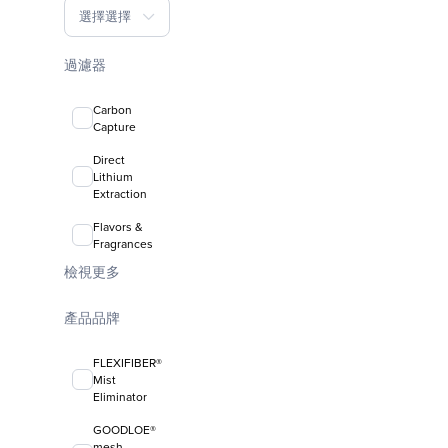
選擇選擇
過濾器
Carbon
Capture
Direct
Lithium
Extraction
Flavors &
Fragrances
檢視更多
產品品牌
FLEXIFIBER®
Mist
Eliminator
GOODLOE®
mesh