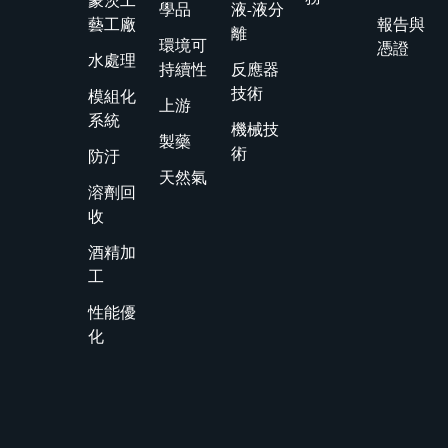
蒙茨工
學品
液-液分
藝工廠
報告與
離
環境可
憑證
水處理
持續性
反應器
技術
模組化
上游
系統
機械技
製藥
術
防汙
天然氣
溶劑回
收
酒精加
工
性能優
化