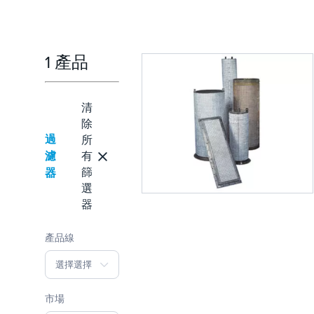
1 產品
清
除
過
所
濾
有
篩
器
選
器
產品線
選擇選擇
市場