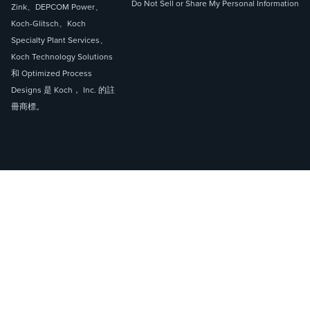
Do Not Sell or Share My Personal Information
Zink、DEPCOM Power、
Koch-Glitsch、Koch
Specialty Plant Services、
Koch Technology Solutions
和 Optimized Process
Designs 是 Koch， Inc. 的註
冊商標。