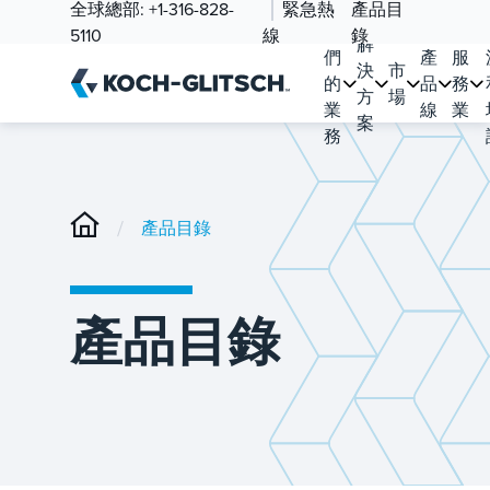
全球總部:
+1-316-828-
緊急熱
產品目
我
5110
線
錄
解
們
產
服
決
市
的
品
務
方
場
業
線
業
案
務
/
產品目錄
產品目錄