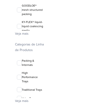
GOODLOE®
mesh structured
packing
KY-FLEX® liquid-
liquid coalescing
media
Veja mais
FLEXIRING®
random packing
Categorias de Linha
de Produtos
Packing &
Internals
High
Performance
Trays
Traditional Trays
Valve Trays
Veja mais