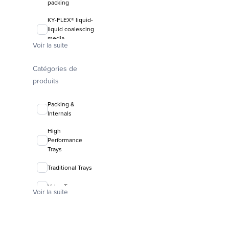
packing
KY-FLEX® liquid-
liquid coalescing
media
Voir la suite
FLEXIRING®
random packing
Catégories de
produits
Packing &
Internals
High
Performance
Trays
Traditional Trays
Valve Trays
Voir la suite