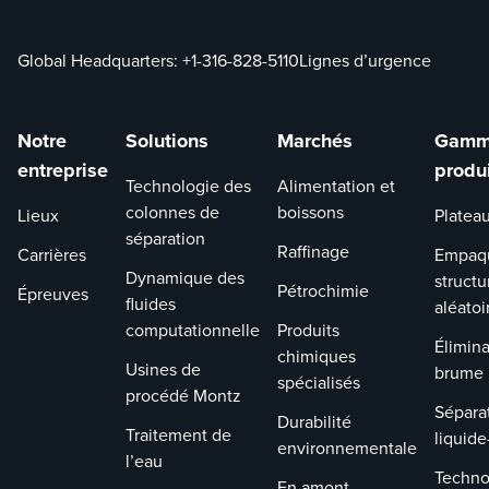
Global Headquarters:
+1-316-828-5110
Lignes d’urgence
Notre
Solutions
Marchés
Gamm
entreprise
produ
Technologie des
Alimentation et
colonnes de
boissons
Lieux
Platea
séparation
Raffinage
Carrières
Empaq
Dynamique des
structu
Pétrochimie
Épreuves
fluides
aléatoi
computationnelle
Produits
Élimina
chimiques
Usines de
brume
spécialisés
procédé Montz
Sépara
Durabilité
Traitement de
liquide
environnementale
l’eau
Techno
En amont