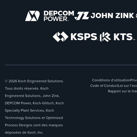
Conditions d’utilisation
Priv
© 2026 Koch Engineered Solutions.
Code of Conduct
Loi sur l’
Tous droits réservés. Koch
Rapport sur le tra
Engineered Solutions, John Zink,
DEPCOM Power, Koch-Glitsch, Koch
Specialty Plant Services, Koch
Technology Solutions et Optimized
Process Designs sont des marques
déposées de Koch, Inc.