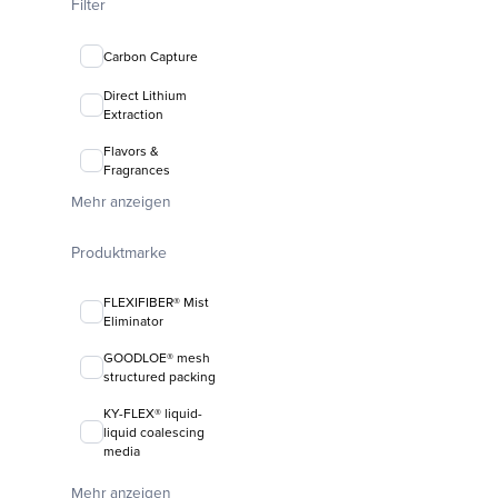
Filter
Carbon Capture
Direct Lithium
Extraction
Flavors &
Fragrances
Mehr anzeigen
Produktmarke
FLEXIFIBER® Mist
Eliminator
GOODLOE® mesh
structured packing
KY-FLEX® liquid-
liquid coalescing
media
FLEXIRING® random
Mehr anzeigen