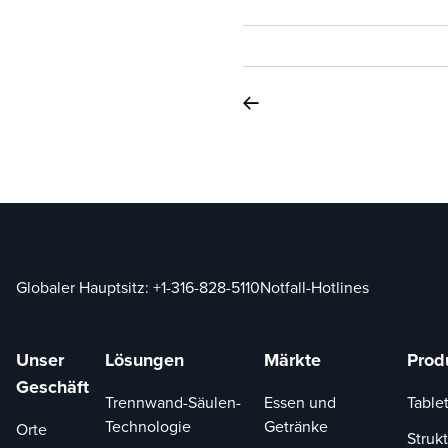
Globaler Hauptsitz:
+1-316-828-5110
Notfall-Hotlines
Unser
Lösungen
Märkte
Prod
Geschäft
Trennwand-Säulen-
Essen und
Tablet
Technologie
Getränke
Orte
Strukt