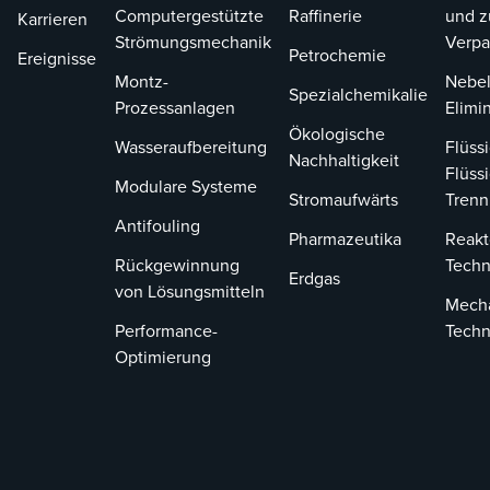
Computergestützte
Raffinerie
und z
Karrieren
Strömungsmechanik
Verp
Petrochemie
Ereignisse
Montz-
Nebel
Spezialchemikalie
Prozessanlagen
Elimi
Ökologische
Wasseraufbereitung
Flüssi
Nachhaltigkeit
Flüssi
Modulare Systeme
Stromaufwärts
Tren
Antifouling
Pharmazeutika
Reakt
Rückgewinnung
Techn
Erdgas
von Lösungsmitteln
Mech
Performance-
Techn
Optimierung