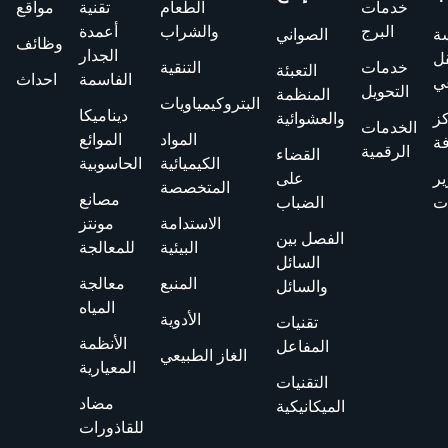
خدمات
الطعام
تقنية
مواقع
البرج
والشراب
أعمدة
ة
الصواني
وظائف
الجدار
قل
خدمات
التنقية
التعبئة
الفاسمة
احداث
ي
التحويل
المنظمة
البتروكيمياويات
ديناميكا
ز
والعشوائية
الخدمات
المواد
الموائع
فة
الرقمية
القضاء
الكيميائية
الحاسوبية
ير
على
المتخصصة
مصانع
ت
الضباب
الاستدامة
مونتز
الفصل بين
البيئية
للمعالجة
السائل
المنبع
معالجة
والسائل
المياه
الأدوية
تقنيات
الأنظمة
المفاعل
الغاز الطبيعي
المعيارية
التقنيات
مضاد
الميكانيكية
للقاذورات