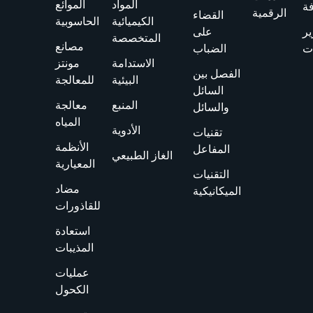
المواد
الموائع
فة
الرقمية
القضاء
الكيميائية
الحاسوبية
ير
على
المتخصصة
مصانع
ت
الضباب
الاستدامة
مونتز
الفصل بين
البيئية
للمعالجة
السائل
المنبع
معالجة
والسائل
المياه
الأدوية
تقنيات
الأنظمة
المفاعل
الغاز الطبيعي
المعيارية
التقنيات
مضاد
الميكانيكية
للقاذورات
استعادة
المذيبات
عمليات
الكحول