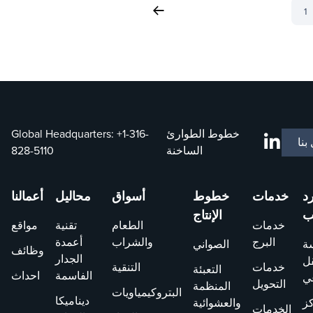
1
خطوط الطوارئ
+1-316-
Global Headquarters:
بنا
الساخنة
828-5110
رد
خدمات
خطوط
أسواق
محاليل
أعمالنا
ب
الإنتاج
خدمات
الطعام
تقنية
مواقع
البرج
والشراب
أعمدة
ة
الصواني
وظائف
الجدار
قل
خدمات
التنقية
التعبئة
الفاسمة
احداث
ي
التحويل
المنظمة
البتروكيمياويات
ديناميكا
ز
والعشوائية
الخدمات